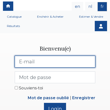
en
nl
fr
Catalogue
Enchérir & Acheter
Estimer & Vendre
Résultats
Bienvenu(e)
Souviens-toi
Mot de passe oublié
|
Enregistrer
Login