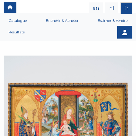
en
nl
fr
Catalogue
Enchérir & Acheter
Estimer & Vendre
Résultats