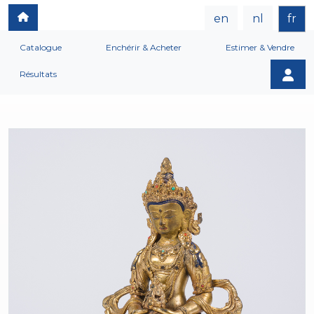
en
nl
fr
Catalogue
Enchérir & Acheter
Estimer & Vendre
Résultats