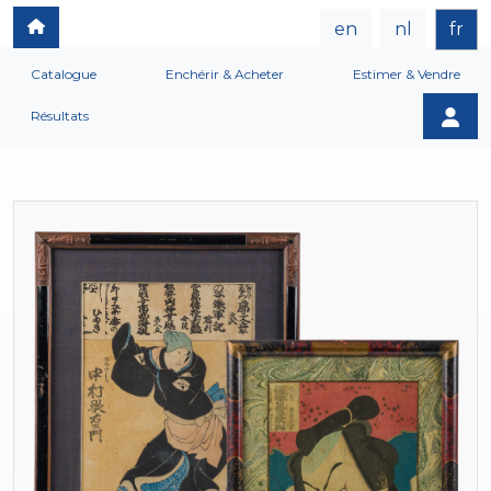
en
nl
fr
Catalogue
Enchérir & Acheter
Estimer & Vendre
Résultats