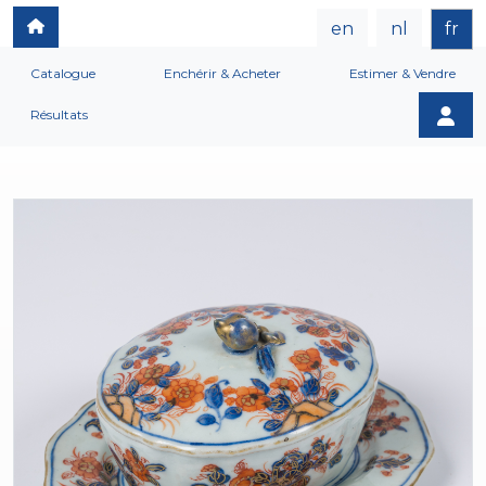
en
nl
fr
Catalogue
Enchérir & Acheter
Estimer & Vendre
Résultats