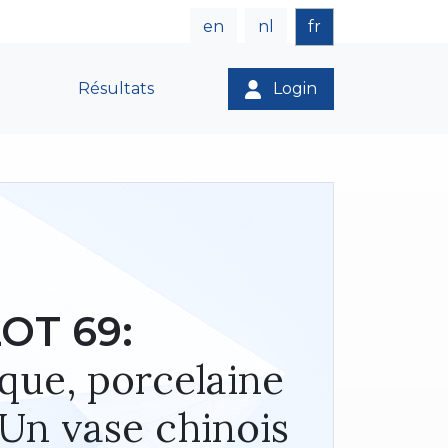
en
nl
fr
Résultats
Login
OT 69:
ique, porcelaine
 Un vase chinois