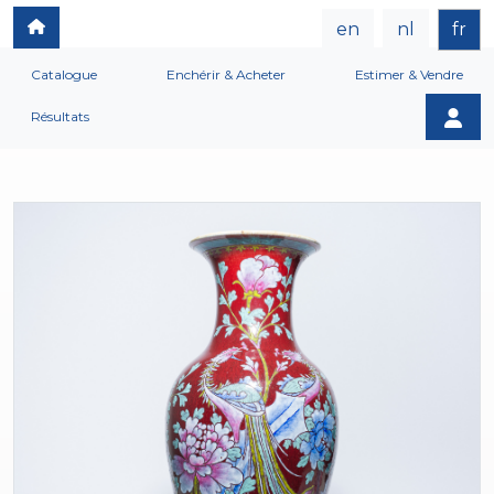
en
nl
fr
Catalogue
Enchérir & Acheter
Estimer & Vendre
Résultats