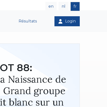
en
nl
fr
Résultats
Login
OT 88:
La Naissance de
. Grand groupe
it blanc sur un