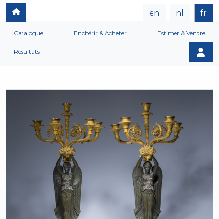
en
nl
fr
Catalogue
Enchérir & Acheter
Estimer & Vendre
Résultats