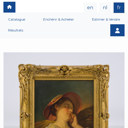
en
nl
fr
Catalogue
Enchérir & Acheter
Estimer & Vendre
Résultats