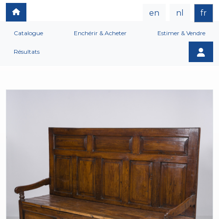
en
nl
fr
Catalogue
Enchérir & Acheter
Estimer & Vendre
Résultats