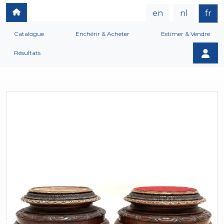
en
nl
fr
Catalogue
Enchérir & Acheter
Estimer & Vendre
Résultats