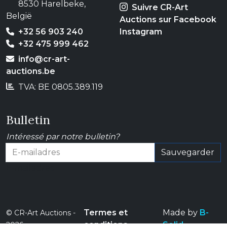
8530 Harelbeke,
Suivre CR-Art
België
Auctions sur Facebook
+32 56 903 240
Instagram
+32 475 999 462
info@cr-art-
auctions.be
TVA: BE 0805.389.119
Bulletin
Intéressé par notre bulletin?
Sauvegarder
E-mailadres
Termes et
Made by
B-
© CR-Art Auctions -
conditions
Solid
2026