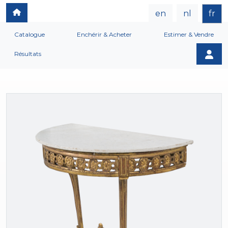
en
nl
fr
Catalogue
Enchérir & Acheter
Estimer & Vendre
Résultats