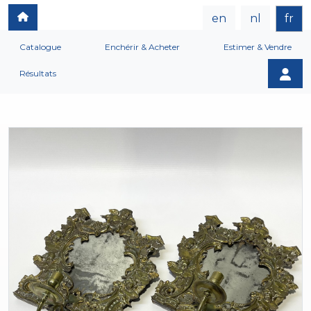
en
nl
fr
Catalogue
Enchérir & Acheter
Estimer & Vendre
Résultats