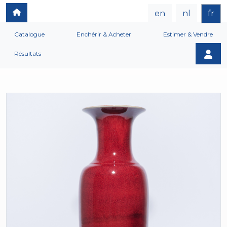
en
nl
fr
Catalogue
Enchérir & Acheter
Estimer & Vendre
Résultats