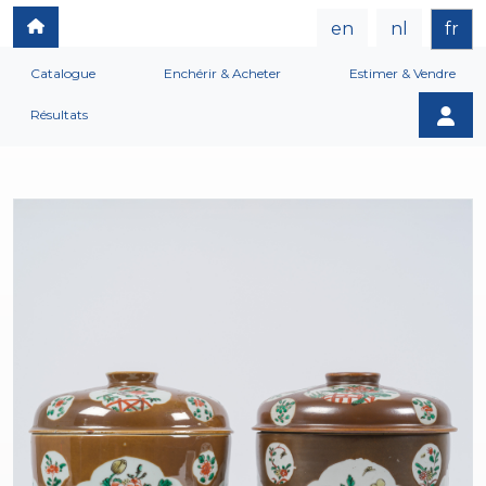
en
nl
fr
Catalogue
Enchérir & Acheter
Estimer & Vendre
Résultats