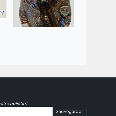
otre bulletin?
Sauvegarder