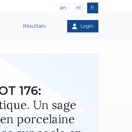
en
nl
fr
Résultats
Login
OT 176:
tique. Un sage
 en porcelaine