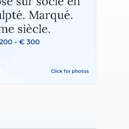
ose sur socle en
ulpté. Marqué.
me siècle.
200 - € 300
Click for photos