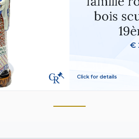
famille r
bois sc
19è
€ 
Click for details