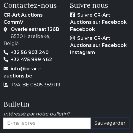
Contactez-nous
Suivre nous
CR-Art Auctions
Suivre CR-Art
CommV
Auctions sur Facebook
Overleiestraat 126B
Facebook
8530 Harelbeke,
Suivre CR-Art
België
Auctions sur Facebook
+32 56 903 240
Instagram
+32 475 999 462
info@cr-art-
auctions.be
TVA: BE 0805.389.119
Bulletin
Intéressé par notre bulletin?
Sauvegarder
E-mailadres