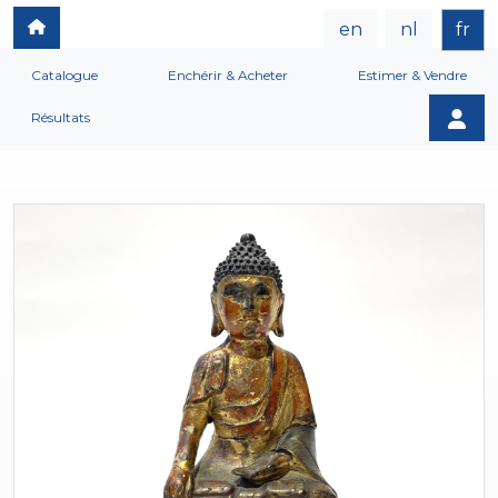
en
nl
fr
Catalogue
Enchérir & Acheter
Estimer & Vendre
Résultats