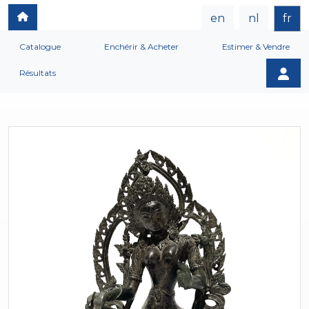
en
nl
fr
Catalogue
Enchérir & Acheter
Estimer & Vendre
Résultats