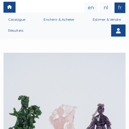
en
nl
fr
Catalogue
Enchérir & Acheter
Estimer & Vendre
Résultats