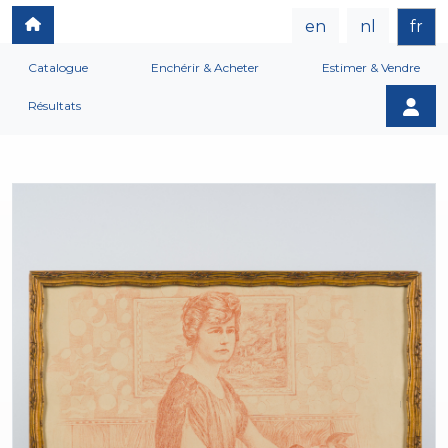
en
nl
fr
Catalogue
Enchérir & Acheter
Estimer & Vendre
Résultats