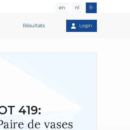
en
nl
fr
Résultats
Login
OT 419:
Paire de vases