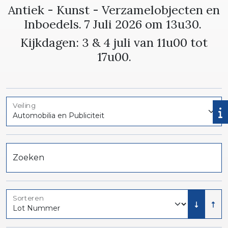
Antiek - Kunst - Verzamelobjecten en
Inboedels. 7 Juli 2026 om 13u30.
Kijkdagen: 3 & 4 juli van 11u00 tot
17u00.
Veiling
Zoeken
Sorteren
Laag na
Hoo