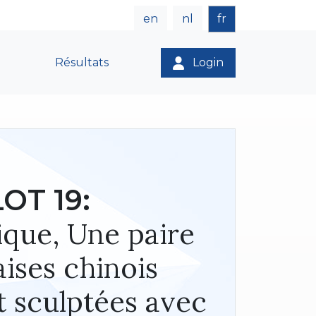
en
nl
fr
Résultats
Login
LOT 19:
ique, Une paire
ises chinois
 sculptées avec