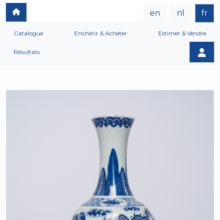
en
nl
fr
Catalogue
Enchérir & Acheter
Estimer & Vendre
Résultats