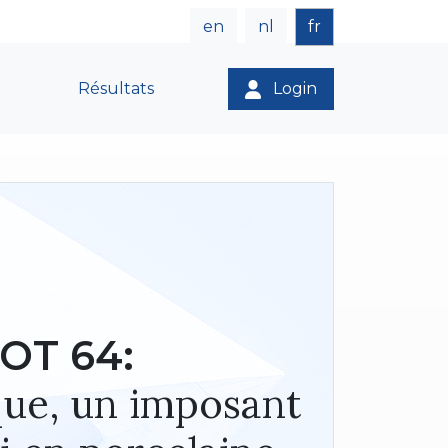
en
nl
fr
Résultats
Login
OT 64:
que, un imposant