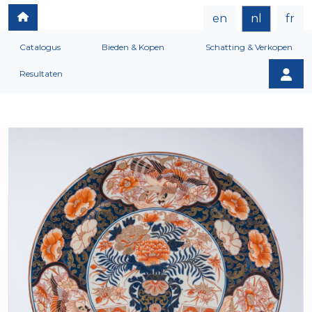
en
nl
fr
Catalogus
Bieden & Kopen
Schatting & Verkopen
Resultaten