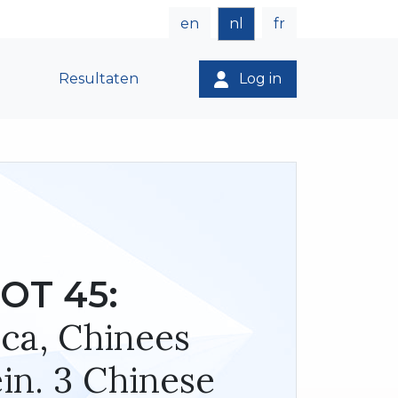
en
nl
fr
Resultaten
Log in
OT 45:
ica, Chinees
in. 3 Chinese