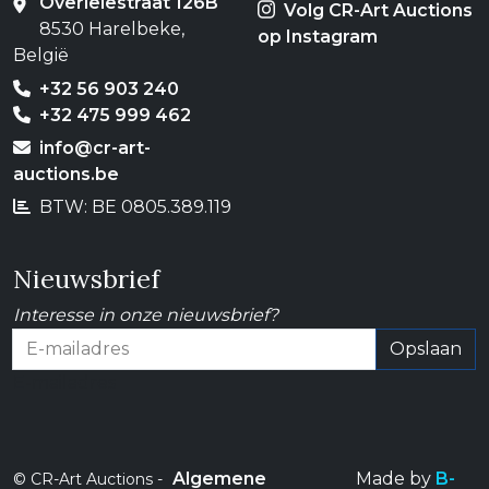
Overleiestraat 126B
Volg CR-Art Auctions
8530 Harelbeke,
op Instagram
België
+32 56 903 240
+32 475 999 462
info@cr-art-
auctions.be
BTW: BE 0805.389.119
Nieuwsbrief
Interesse in onze nieuwsbrief?
Opslaan
E-mailadres
Algemene
Made by
B-
© CR-Art Auctions -