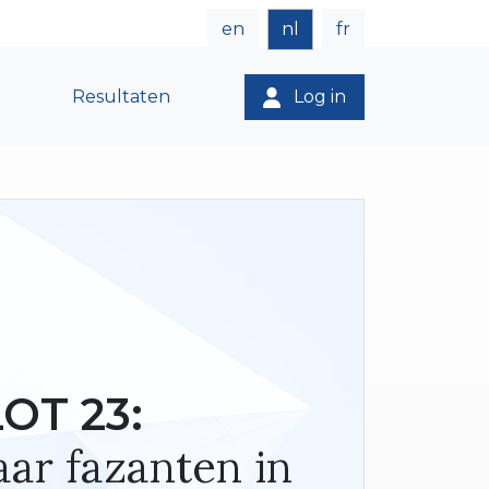
en
nl
fr
Resultaten
Log in
LOT 23:
Paar fazanten in