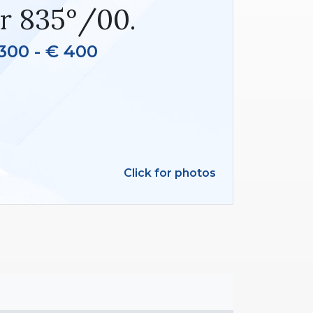
er 835°/00.
300 - € 400
Click for photos