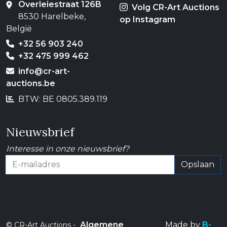
Overleiestraat 126B
Volg CR-Art Auctions
8530 Harelbeke,
op Instagram
België
+32 56 903 240
+32 475 999 462
info@cr-art-
auctions.be
BTW: BE 0805.389.119
Nieuwsbrief
Interesse in onze nieuwsbrief?
Opslaan
E-mailadres
Algemene
Made by
B-
© CR-Art Auctions -