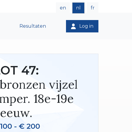
en
nl
fr
Resultaten
Log in
OT 47:
bronzen vijzel
mper. 18e-19e
eeuw.
100 - € 200