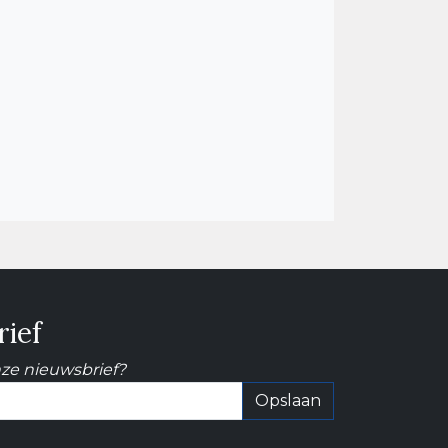
ief
nze nieuwsbrief?
Opslaan