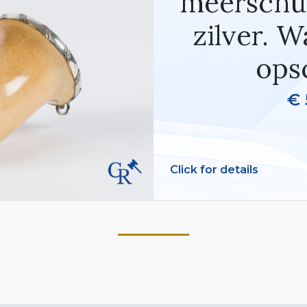
meerschu
zilver. 
opsc
€ 
Click for details