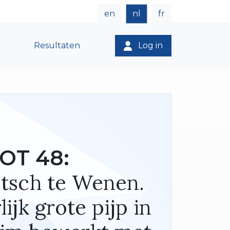
en
nl
fr
Resultaten
Log in
OT 48:
itsch te Wenen.
ijk grote pijp in