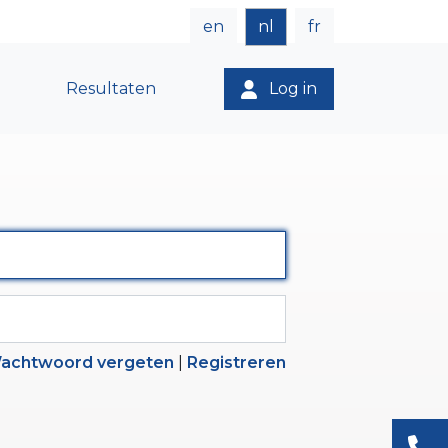
en
nl
fr
Resultaten
Log in
achtwoord vergeten
|
Registreren