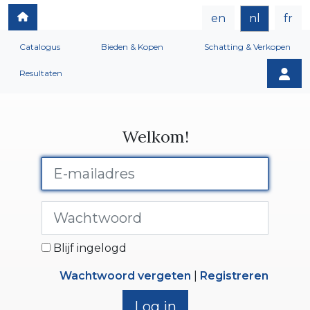
en
nl
fr
Catalogus
Bieden & Kopen
Schatting & Verkopen
Resultaten
Welkom!
Blijf ingelogd
Wachtwoord vergeten
|
Registreren
Log in