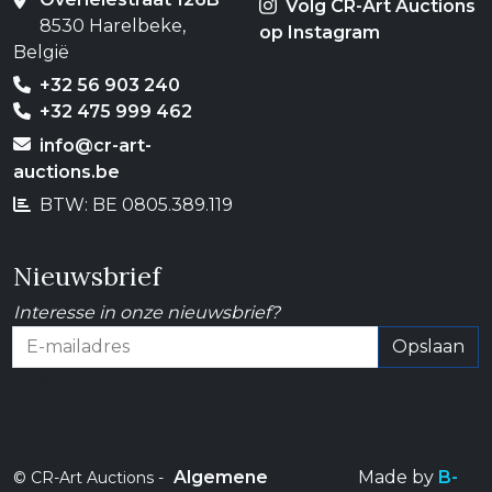
Volg CR-Art Auctions
8530 Harelbeke,
op Instagram
België
+32 56 903 240
+32 475 999 462
info@cr-art-
auctions.be
BTW: BE 0805.389.119
Nieuwsbrief
Interesse in onze nieuwsbrief?
Opslaan
E-mailadres
Algemene
Made by
B-
© CR-Art Auctions -