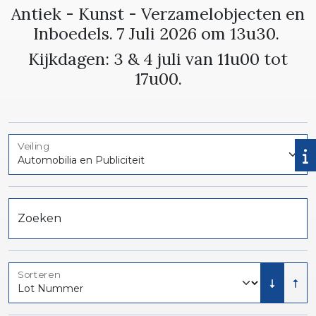
Antiek - Kunst - Verzamelobjecten en
Inboedels. 7 Juli 2026 om 13u30.
Kijkdagen: 3 & 4 juli van 11u00 tot
17u00.
Veiling
Zoeken
Sorteren
Laag na
Hoo